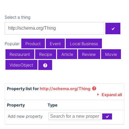
Select a thing
Popular:
Product
Event
Local Business
Restaurant
Recipe
Article
Review
Movie
VideoObject
Property list for
http://schema.org/Thing
Expand all
Property
Type
Add new property