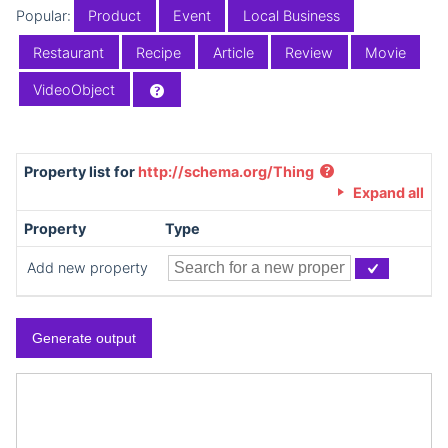
Popular:
Product
Event
Local Business
Restaurant
Recipe
Article
Review
Movie
VideoObject
Property list for
http://schema.org/Thing
Expand all
Property
Type
Add new property
Generate output